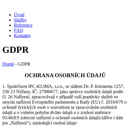
Úvod
Služby
Reference
FAQ
Kontakty
GDPR
Domů
›
GDPR
OCHRANA OSOBNÍCH ÚDAJŮ
1. Společnost IPC-KLIMA, s.r.o., se sídlem Dr. P. Klementa 1257,
330 23 Nýřany, IČ: 27980677, jako správce osobních údajů podle
čl. 26 Nařízení, zpracovávají v případě vaší poptávky služeb ve
smyslu nařízení Evropského parlamentu a Rady (EU) č. 2016/679 o
ochraně fyzických osob v souvislosti se zpracováním osobních
údajů a o volném pohybu těchto údajů a o zrušení směrnice
95/46/ES (obecné nařízení o ochraně osobních údajů) (dříve i dále
jen „Nařízení“), následující osobní údaje: