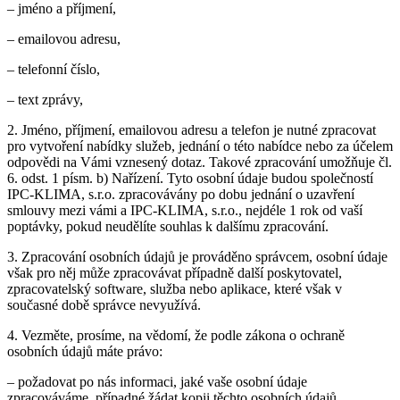
– jméno a příjmení,
– emailovou adresu,
– telefonní číslo,
– text zprávy,
2. Jméno, příjmení, emailovou adresu a telefon je nutné zpracovat
pro vytvoření nabídky služeb, jednání o této nabídce nebo za účelem
odpovědi na Vámi vznesený dotaz. Takové zpracování umožňuje čl.
6. odst. 1 písm. b) Nařízení. Tyto osobní údaje budou společností
IPC-KLIMA, s.r.o. zpracovávány po dobu jednání o uzavření
smlouvy mezi vámi a IPC-KLIMA, s.r.o., nejdéle 1 rok od vaší
poptávky, pokud neudělíte souhlas k dalšímu zpracování.
3. Zpracování osobních údajů je prováděno správcem, osobní údaje
však pro něj může zpracovávat případně další poskytovatel,
zpracovatelský software, služba nebo aplikace, které však v
současné době správce nevyužívá.
4. Vezměte, prosíme, na vědomí, že podle zákona o ochraně
osobních údajů máte právo:
– požadovat po nás informaci, jaké vaše osobní údaje
zpracováváme, případné žádat kopii těchto osobních údajů,